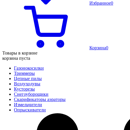
Избранное
0
Корзина
0
Товары в корзине
корзина пуста
Газонокосилки
Триммеры
Цепные пилы
Воздуходувы
Кусторезы
Снегоуборощики
Скарификаторы аэраторы
Измельчители
Опрыскиватели