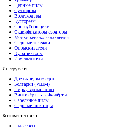
Цепные пилы
Cучкорезы
Воздуходувы
Кусторезы
Снегоуборощики
Скарификаторы аэраторы
Мойки высокого давления
Садовые тележки
Опрыскиватели
Культиваторы
Измельчители
Инструмент
Дрели-шуруповерты
Болгарки (УШМ)
Циркулярные пилы
Винтовёрты - гайковёрты
Сабельные пилы
Садовые ножницы
Бытовая техника
Пылесосы