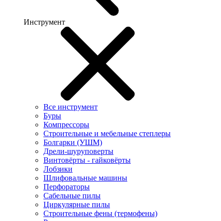
Инструмент
Все инструмент
Буры
Компрессоры
Строительные и мебельные степлеры
Болгарки (УШМ)
Дрели-шуруповерты
Винтовёрты - гайковёрты
Лобзики
Шлифовальные машины
Перфораторы
Сабельные пилы
Циркулярные пилы
Строительные фены (термофены)