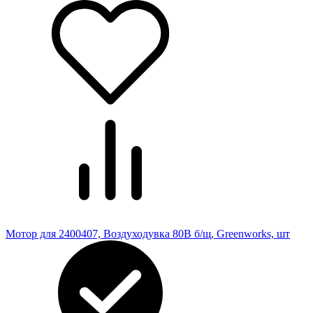
Мотор для 2400407, Воздуходувка 80В б/щ, Greenworks, шт