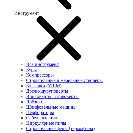
Инструмент
Все инструмент
Буры
Компрессоры
Строительные и мебельные степлеры
Болгарки (УШМ)
Дрели-шуруповерты
Винтовёрты - гайковёрты
Лобзики
Шлифовальные машины
Перфораторы
Сабельные пилы
Циркулярные пилы
Строительные фены (термофены)