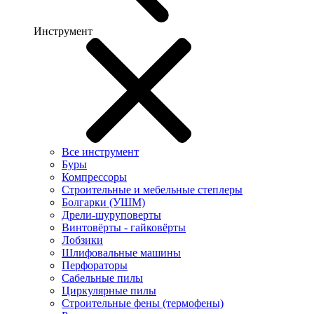
Инструмент
Все инструмент
Буры
Компрессоры
Строительные и мебельные степлеры
Болгарки (УШМ)
Дрели-шуруповерты
Винтовёрты - гайковёрты
Лобзики
Шлифовальные машины
Перфораторы
Сабельные пилы
Циркулярные пилы
Строительные фены (термофены)