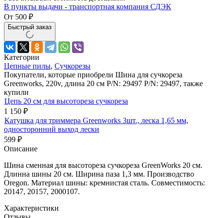
В пункты выдачи - транспортная компания СДЭК
От
500
₽
Быстрый заказ
Категории
Цепные пилы
,
Cучкорезы
Покупатели, которые приобрели Шина для сучкореза
Greenworks, 220v, длина 20 см P/N: 29497 P/N: 29497, также
купили
Цепь 20 см для высотореза сучкореза
1 150
₽
Катушка для триммера Greenworks 3шт., леска 1,65 мм,
односторонний выход лески
599
₽
Описание
Шина сменная для высотореза сучкореза GreenWorks 20 см.
Длинна шины 20 см. Ширина паза 1,3 мм. Производство
Oregon. Материал шины: кремнистая сталь. Совместимость:
20147, 20157, 2000107.
Характеристики
Отзывы