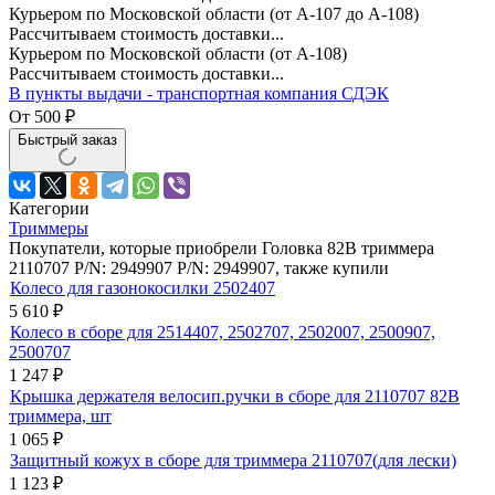
Курьером по Московской области (от А-107 до А-108)
Рассчитываем стоимость доставки...
Курьером по Московской области (от А-108)
Рассчитываем стоимость доставки...
В пункты выдачи - транспортная компания СДЭК
От
500
₽
Быстрый заказ
Категории
Триммеры
Покупатели, которые приобрели Головка 82В триммера
2110707 P/N: 2949907 P/N: 2949907, также купили
Колесо для газонокосилки 2502407
5 610
₽
Колесо в сборе для 2514407, 2502707, 2502007, 2500907,
2500707
1 247
₽
Крышка держателя велосип.ручки в сборе для 2110707 82В
триммера, шт
1 065
₽
Защитный кожух в сборе для триммера 2110707(для лески)
1 123
₽