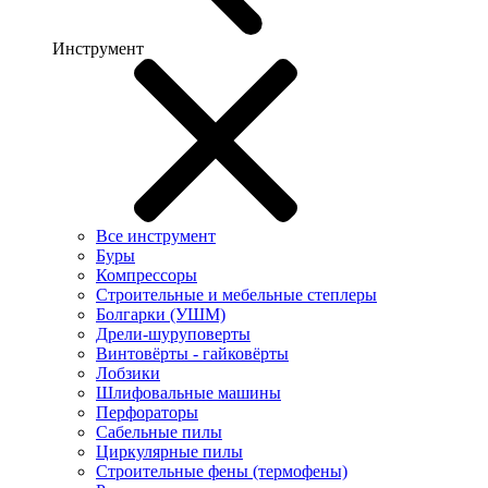
Инструмент
Все инструмент
Буры
Компрессоры
Строительные и мебельные степлеры
Болгарки (УШМ)
Дрели-шуруповерты
Винтовёрты - гайковёрты
Лобзики
Шлифовальные машины
Перфораторы
Сабельные пилы
Циркулярные пилы
Строительные фены (термофены)