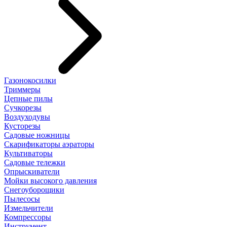
Газонокосилки
Триммеры
Цепные пилы
Cучкорезы
Воздуходувы
Кусторезы
Садовые ножницы
Скарификаторы аэраторы
Культиваторы
Садовые тележки
Опрыскиватели
Мойки высокого давления
Снегоуборощики
Пылесосы
Измельчители
Компрессоры
Инструмент