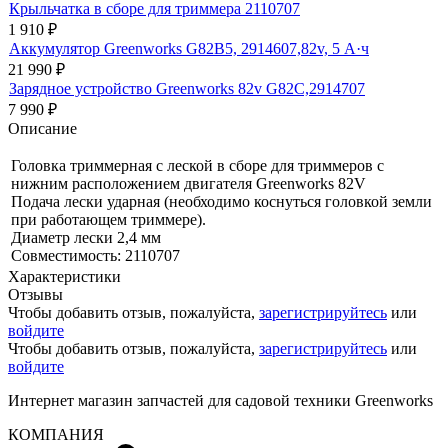
Крыльчатка в сборе для триммера 2110707
1 910
₽
Аккумулятор Greenworks G82B5, 2914607,82v, 5 А·ч
21 990
₽
Зарядное устройство Greenworks 82v G82C,2914707
7 990
₽
Описание
Головка триммерная с леской в сборе для триммеров с
нижним расположением двигателя Greenworks 82V
Подача лески ударная (необходимо коснуться головкой земли
при работающем триммере).
Диаметр лески 2,4 мм
Совместимость: 2110707
Характеристики
Отзывы
Чтобы добавить отзыв, пожалуйста,
зарегистрируйтесь
или
войдите
Чтобы добавить отзыв, пожалуйста,
зарегистрируйтесь
или
войдите
Интернет магазин запчастей для садовой техники Greenworks
КОМПАНИЯ