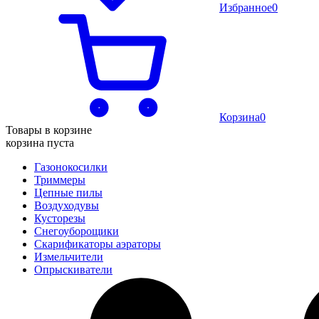
Избранное
0
Корзина
0
Товары в корзине
корзина пуста
Газонокосилки
Триммеры
Цепные пилы
Воздуходувы
Кусторезы
Снегоуборощики
Скарификаторы аэраторы
Измельчители
Опрыскиватели