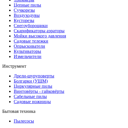
Цепные пилы
Cучкорезы
Воздуходувы
Кусторезы
Снегоуборощики
Скарификаторы аэраторы
Мойки высокого давления
Садовые тележки
Опрыскиватели
Культиваторы
Измельчители
Инструмент
Дрели-шуруповерты
Болгарки (УШМ)
Циркулярные пилы
Винтовёрты - гайковёрты
Сабельные пилы
Садовые ножницы
Бытовая техника
Пылесосы