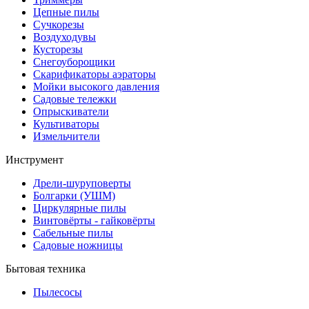
Цепные пилы
Cучкорезы
Воздуходувы
Кусторезы
Снегоуборощики
Скарификаторы аэраторы
Мойки высокого давления
Садовые тележки
Опрыскиватели
Культиваторы
Измельчители
Инструмент
Дрели-шуруповерты
Болгарки (УШМ)
Циркулярные пилы
Винтовёрты - гайковёрты
Сабельные пилы
Садовые ножницы
Бытовая техника
Пылесосы