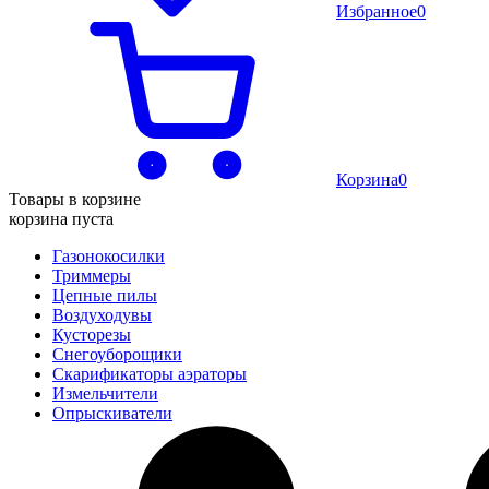
Избранное
0
Корзина
0
Товары в корзине
корзина пуста
Газонокосилки
Триммеры
Цепные пилы
Воздуходувы
Кусторезы
Снегоуборощики
Скарификаторы аэраторы
Измельчители
Опрыскиватели