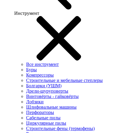
Инструмент
Все инструмент
Буры
Компрессоры
Строительные и мебельные степлеры
Болгарки (УШМ)
Дрели-шуруповерты
Винтовёрты - гайковёрты
Лобзики
Шлифовальные машины
Перфораторы
Сабельные пилы
Циркулярные пилы
Строительные фены (термофены)