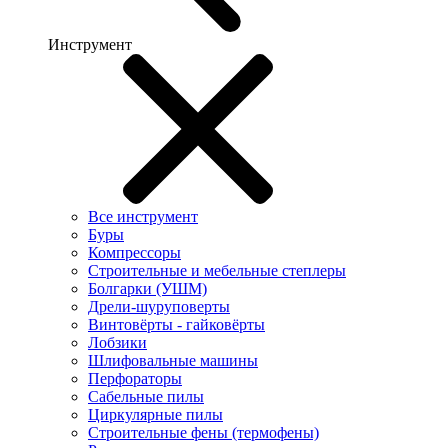
Инструмент
Все инструмент
Буры
Компрессоры
Строительные и мебельные степлеры
Болгарки (УШМ)
Дрели-шуруповерты
Винтовёрты - гайковёрты
Лобзики
Шлифовальные машины
Перфораторы
Сабельные пилы
Циркулярные пилы
Строительные фены (термофены)