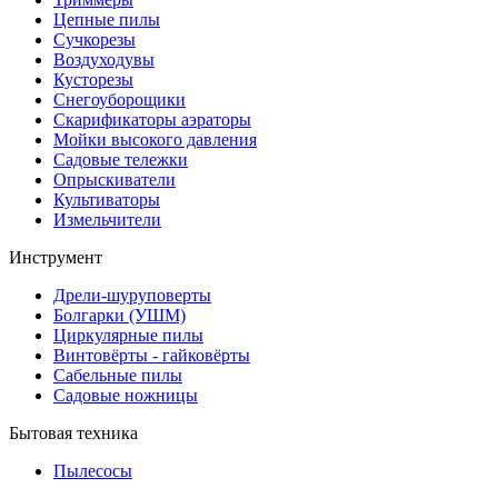
Цепные пилы
Cучкорезы
Воздуходувы
Кусторезы
Снегоуборощики
Скарификаторы аэраторы
Мойки высокого давления
Садовые тележки
Опрыскиватели
Культиваторы
Измельчители
Инструмент
Дрели-шуруповерты
Болгарки (УШМ)
Циркулярные пилы
Винтовёрты - гайковёрты
Сабельные пилы
Садовые ножницы
Бытовая техника
Пылесосы