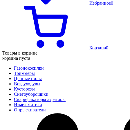
Избранное
0
Корзина
0
Товары в корзине
корзина пуста
Газонокосилки
Триммеры
Цепные пилы
Воздуходувы
Кусторезы
Снегоуборощики
Скарификаторы аэраторы
Измельчители
Опрыскиватели