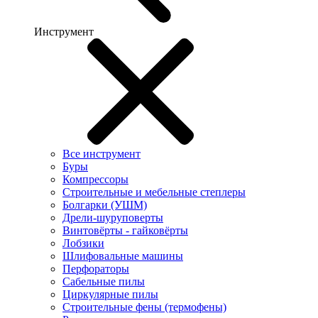
Инструмент
Все инструмент
Буры
Компрессоры
Строительные и мебельные степлеры
Болгарки (УШМ)
Дрели-шуруповерты
Винтовёрты - гайковёрты
Лобзики
Шлифовальные машины
Перфораторы
Сабельные пилы
Циркулярные пилы
Строительные фены (термофены)