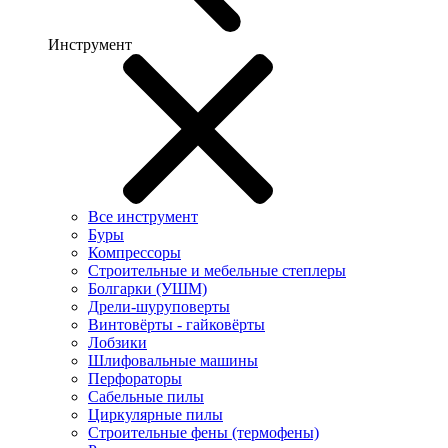
Инструмент
Все инструмент
Буры
Компрессоры
Строительные и мебельные степлеры
Болгарки (УШМ)
Дрели-шуруповерты
Винтовёрты - гайковёрты
Лобзики
Шлифовальные машины
Перфораторы
Сабельные пилы
Циркулярные пилы
Строительные фены (термофены)