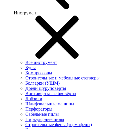
Инструмент
Все инструмент
Буры
Компрессоры
Строительные и мебельные степлеры
Болгарки (УШМ)
Дрели-шуруповерты
Винтовёрты - гайковёрты
Лобзики
Шлифовальные машины
Перфораторы
Сабельные пилы
Циркулярные пилы
Строительные фены (термофены)