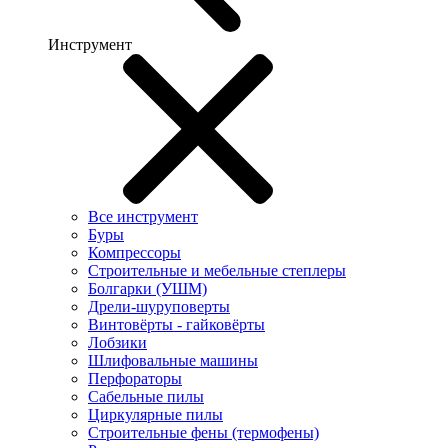
Инструмент
Все инструмент
Буры
Компрессоры
Строительные и мебельные степлеры
Болгарки (УШМ)
Дрели-шуруповерты
Винтовёрты - гайковёрты
Лобзики
Шлифовальные машины
Перфораторы
Сабельные пилы
Циркулярные пилы
Строительные фены (термофены)