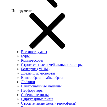
Инструмент
Все инструмент
Буры
Компрессоры
Строительные и мебельные степлеры
Болгарки (УШМ)
Дрели-шуруповерты
Винтовёрты - гайковёрты
Лобзики
Шлифовальные машины
Перфораторы
Сабельные пилы
Циркулярные пилы
Строительные фены (термофены)