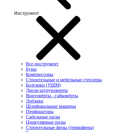
Инструмент
Все инструмент
Буры
Компрессоры
Строительные и мебельные степлеры
Болгарки (УШМ)
Дрели-шуруповерты
Винтовёрты - гайковёрты
Лобзики
Шлифовальные машины
Перфораторы
Сабельные пилы
Циркулярные пилы
Строительные фены (термофены)