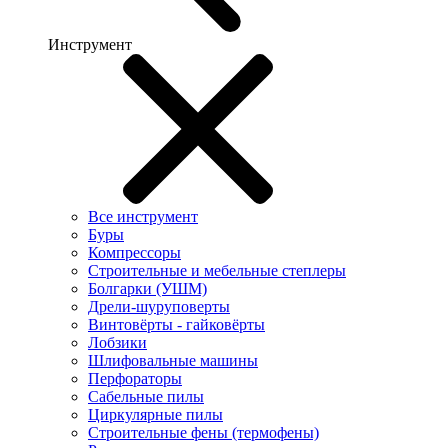
Инструмент
Все инструмент
Буры
Компрессоры
Строительные и мебельные степлеры
Болгарки (УШМ)
Дрели-шуруповерты
Винтовёрты - гайковёрты
Лобзики
Шлифовальные машины
Перфораторы
Сабельные пилы
Циркулярные пилы
Строительные фены (термофены)