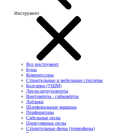
Инструмент
Все инструмент
Буры
Компрессоры
Строительные и мебельные степлеры
Болгарки (УШМ)
Дрели-шуруповерты
Винтовёрты - гайковёрты
Лобзики
Шлифовальные машины
Перфораторы
Сабельные пилы
Циркулярные пилы
Строительные фены (термофены)