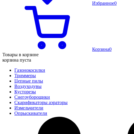
Избранное
0
Корзина
0
Товары в корзине
корзина пуста
Газонокосилки
Триммеры
Цепные пилы
Воздуходувы
Кусторезы
Снегоуборощики
Скарификаторы аэраторы
Измельчители
Опрыскиватели