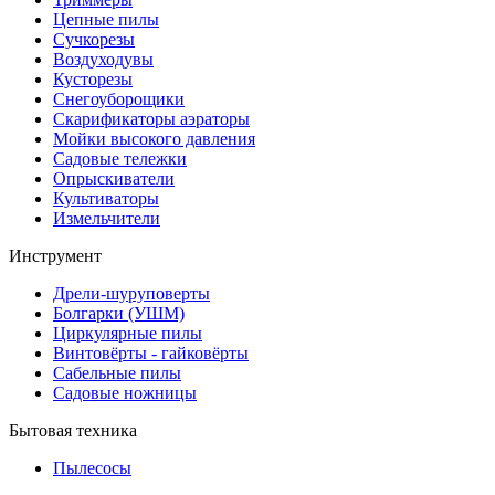
Цепные пилы
Cучкорезы
Воздуходувы
Кусторезы
Снегоуборощики
Скарификаторы аэраторы
Мойки высокого давления
Садовые тележки
Опрыскиватели
Культиваторы
Измельчители
Инструмент
Дрели-шуруповерты
Болгарки (УШМ)
Циркулярные пилы
Винтовёрты - гайковёрты
Сабельные пилы
Садовые ножницы
Бытовая техника
Пылесосы