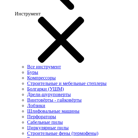
Инструмент
Все инструмент
Буры
Компрессоры
Строительные и мебельные степлеры
Болгарки (УШМ)
Дрели-шуруповерты
Винтовёрты - гайковёрты
Лобзики
Шлифовальные машины
Перфораторы
Сабельные пилы
Циркулярные пилы
Строительные фены (термофены)