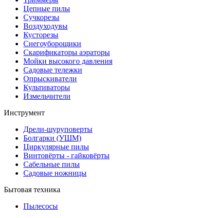
Цепные пилы
Cучкорезы
Воздуходувы
Кусторезы
Снегоуборощики
Скарификаторы аэраторы
Мойки высокого давления
Садовые тележки
Опрыскиватели
Культиваторы
Измельчители
Инструмент
Дрели-шуруповерты
Болгарки (УШМ)
Циркулярные пилы
Винтовёрты - гайковёрты
Сабельные пилы
Садовые ножницы
Бытовая техника
Пылесосы