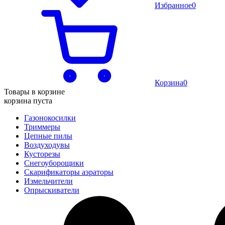
Избранное
0
Корзина
0
Товары в корзине
корзина пуста
Газонокосилки
Триммеры
Цепные пилы
Воздуходувы
Кусторезы
Снегоуборощики
Скарификаторы аэраторы
Измельчители
Опрыскиватели