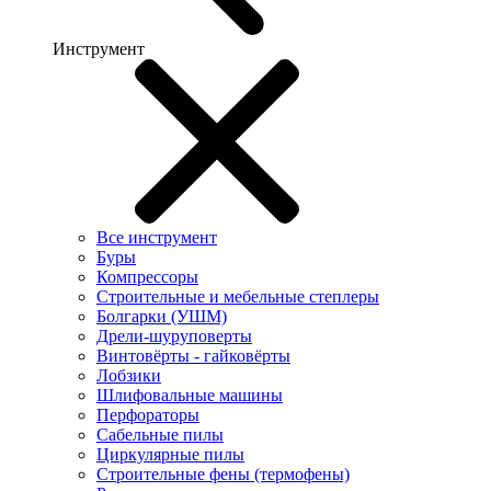
Инструмент
Все инструмент
Буры
Компрессоры
Строительные и мебельные степлеры
Болгарки (УШМ)
Дрели-шуруповерты
Винтовёрты - гайковёрты
Лобзики
Шлифовальные машины
Перфораторы
Сабельные пилы
Циркулярные пилы
Строительные фены (термофены)