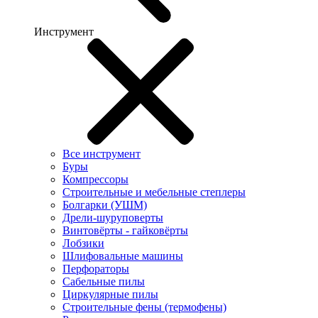
Инструмент
Все инструмент
Буры
Компрессоры
Строительные и мебельные степлеры
Болгарки (УШМ)
Дрели-шуруповерты
Винтовёрты - гайковёрты
Лобзики
Шлифовальные машины
Перфораторы
Сабельные пилы
Циркулярные пилы
Строительные фены (термофены)