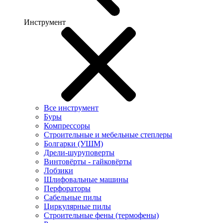
Инструмент
Все инструмент
Буры
Компрессоры
Строительные и мебельные степлеры
Болгарки (УШМ)
Дрели-шуруповерты
Винтовёрты - гайковёрты
Лобзики
Шлифовальные машины
Перфораторы
Сабельные пилы
Циркулярные пилы
Строительные фены (термофены)