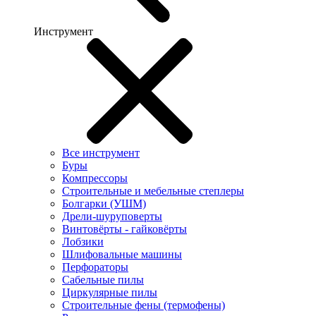
Инструмент
Все инструмент
Буры
Компрессоры
Строительные и мебельные степлеры
Болгарки (УШМ)
Дрели-шуруповерты
Винтовёрты - гайковёрты
Лобзики
Шлифовальные машины
Перфораторы
Сабельные пилы
Циркулярные пилы
Строительные фены (термофены)