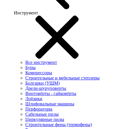
Инструмент
Все инструмент
Буры
Компрессоры
Строительные и мебельные степлеры
Болгарки (УШМ)
Дрели-шуруповерты
Винтовёрты - гайковёрты
Лобзики
Шлифовальные машины
Перфораторы
Сабельные пилы
Циркулярные пилы
Строительные фены (термофены)