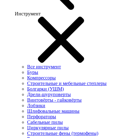
Инструмент
Все инструмент
Буры
Компрессоры
Строительные и мебельные степлеры
Болгарки (УШМ)
Дрели-шуруповерты
Винтовёрты - гайковёрты
Лобзики
Шлифовальные машины
Перфораторы
Сабельные пилы
Циркулярные пилы
Строительные фены (термофены)