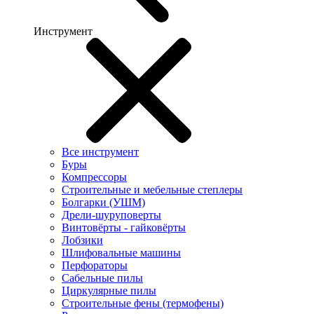
Инструмент
Все инструмент
Буры
Компрессоры
Строительные и мебельные степлеры
Болгарки (УШМ)
Дрели-шуруповерты
Винтовёрты - гайковёрты
Лобзики
Шлифовальные машины
Перфораторы
Сабельные пилы
Циркулярные пилы
Строительные фены (термофены)