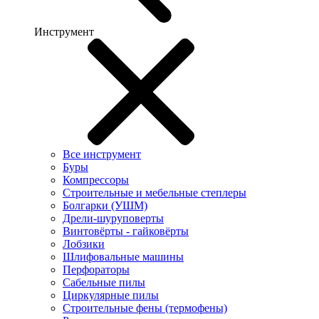
Инструмент
Все инструмент
Буры
Компрессоры
Строительные и мебельные степлеры
Болгарки (УШМ)
Дрели-шуруповерты
Винтовёрты - гайковёрты
Лобзики
Шлифовальные машины
Перфораторы
Сабельные пилы
Циркулярные пилы
Строительные фены (термофены)