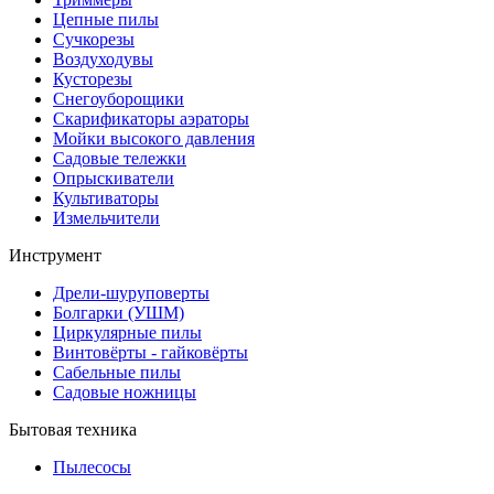
Цепные пилы
Cучкорезы
Воздуходувы
Кусторезы
Снегоуборощики
Скарификаторы аэраторы
Мойки высокого давления
Садовые тележки
Опрыскиватели
Культиваторы
Измельчители
Инструмент
Дрели-шуруповерты
Болгарки (УШМ)
Циркулярные пилы
Винтовёрты - гайковёрты
Сабельные пилы
Садовые ножницы
Бытовая техника
Пылесосы