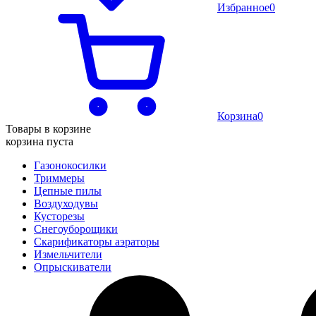
Избранное
0
Корзина
0
Товары в корзине
корзина пуста
Газонокосилки
Триммеры
Цепные пилы
Воздуходувы
Кусторезы
Снегоуборощики
Скарификаторы аэраторы
Измельчители
Опрыскиватели