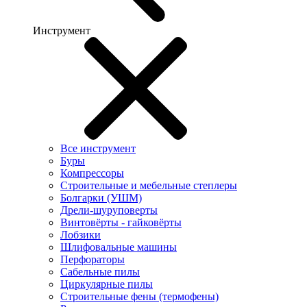
Инструмент
Все инструмент
Буры
Компрессоры
Строительные и мебельные степлеры
Болгарки (УШМ)
Дрели-шуруповерты
Винтовёрты - гайковёрты
Лобзики
Шлифовальные машины
Перфораторы
Сабельные пилы
Циркулярные пилы
Строительные фены (термофены)