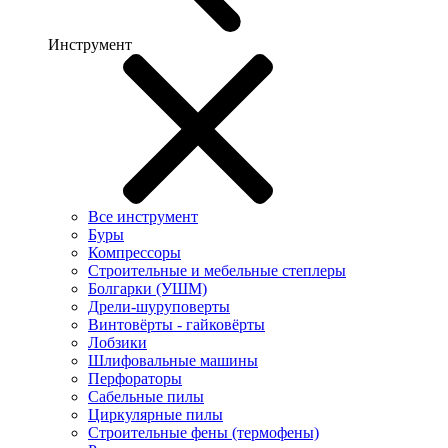
Инструмент
Все инструмент
Буры
Компрессоры
Строительные и мебельные степлеры
Болгарки (УШМ)
Дрели-шуруповерты
Винтовёрты - гайковёрты
Лобзики
Шлифовальные машины
Перфораторы
Сабельные пилы
Циркулярные пилы
Строительные фены (термофены)