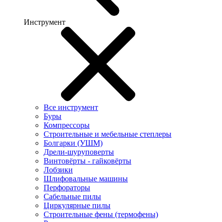
Инструмент
Все инструмент
Буры
Компрессоры
Строительные и мебельные степлеры
Болгарки (УШМ)
Дрели-шуруповерты
Винтовёрты - гайковёрты
Лобзики
Шлифовальные машины
Перфораторы
Сабельные пилы
Циркулярные пилы
Строительные фены (термофены)