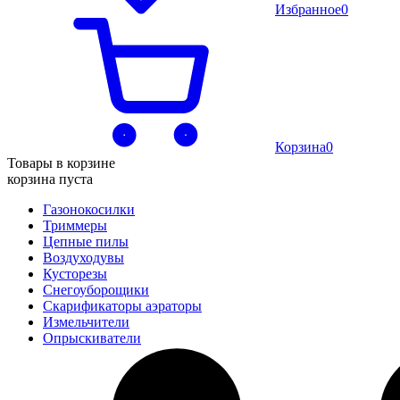
Избранное
0
Корзина
0
Товары в корзине
корзина пуста
Газонокосилки
Триммеры
Цепные пилы
Воздуходувы
Кусторезы
Снегоуборощики
Скарификаторы аэраторы
Измельчители
Опрыскиватели