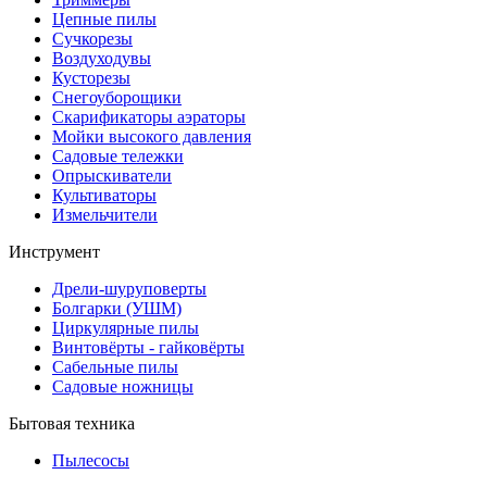
Цепные пилы
Cучкорезы
Воздуходувы
Кусторезы
Снегоуборощики
Скарификаторы аэраторы
Мойки высокого давления
Садовые тележки
Опрыскиватели
Культиваторы
Измельчители
Инструмент
Дрели-шуруповерты
Болгарки (УШМ)
Циркулярные пилы
Винтовёрты - гайковёрты
Сабельные пилы
Садовые ножницы
Бытовая техника
Пылесосы