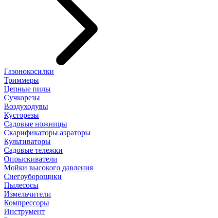
Газонокосилки
Триммеры
Цепные пилы
Cучкорезы
Воздуходувы
Кусторезы
Садовые ножницы
Скарификаторы аэраторы
Культиваторы
Садовые тележки
Опрыскиватели
Мойки высокого давления
Снегоуборощики
Пылесосы
Измельчители
Компрессоры
Инструмент