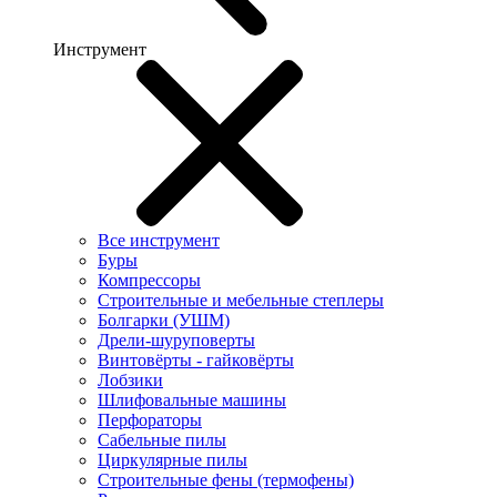
Инструмент
Все инструмент
Буры
Компрессоры
Строительные и мебельные степлеры
Болгарки (УШМ)
Дрели-шуруповерты
Винтовёрты - гайковёрты
Лобзики
Шлифовальные машины
Перфораторы
Сабельные пилы
Циркулярные пилы
Строительные фены (термофены)