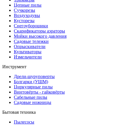
Цепные пилы
Cучкорезы
Воздуходувы
Кусторезы
Снегоуборощики
Скарификаторы аэраторы
Мойки высокого давления
Садовые тележки
Опрыскиватели
Культиваторы
Измельчители
Инструмент
Дрели-шуруповерты
Болгарки (УШМ)
Циркулярные пилы
Винтовёрты - гайковёрты
Сабельные пилы
Садовые ножницы
Бытовая техника
Пылесосы