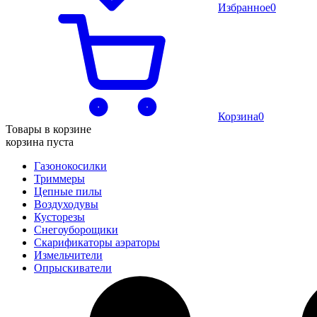
Избранное
0
Корзина
0
Товары в корзине
корзина пуста
Газонокосилки
Триммеры
Цепные пилы
Воздуходувы
Кусторезы
Снегоуборощики
Скарификаторы аэраторы
Измельчители
Опрыскиватели