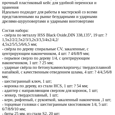
прочный пластиковый кейс для удобной переноски и
хранения
Идеально подходит для работы в мастерской со всеми
представленными на рынке безударными и ударными
дрелями-шуруповертами и ударными винтовертами
Состав набора:
- свёрла по металлу HSS Black Oxide,DIN 338,135°, 19 шт: ?
1,5x2/2/2,5x2/3/3,2x3/3,5/4x2/4,2/
4,5x2/5/5,5/6/6,5 мм;
- свёрла по дереву спиральные CV, закаленные, с
центрирующим наконечником, 4 шт: ? 4/6/8/9 мм;
- перьевое сверло по дереву 1/4, с центрирующим
наконечником, 1 шт: ? 25 мм;
- ударные свёрла по бетону/камню/кирпичу,с твердосплавной
напайкой, с качественным отведением шлама, 4 шт: ? 4/4,5/6/8
мм;
- шестигранный ключ, 1 шт;
- коронка по дереву, из стали HCS, 1 шт: ? 54 мм;
- адаптер с направляющим сверлом для коронок, 1 шт;
- зенкер, твердосплавный, 1 шт;
- керн, рифленый, с рукояткой, закаленный наконечник ,1 шт;
- торцевые головки с шестигранным хвостовиком 1/4, 5 шт:
6/7/8/9/10 мм;
- биты 25 мм, из стали S2, 20 шт: