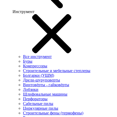
Инструмент
Все инструмент
Буры
Компрессоры
Строительные и мебельные степлеры
Болгарки (УШМ)
Дрели-шуруповерты
Винтовёрты - гайковёрты
Лобзики
Шлифовальные машины
Перфораторы
Сабельные пилы
Циркулярные пилы
Строительные фены (термофены)