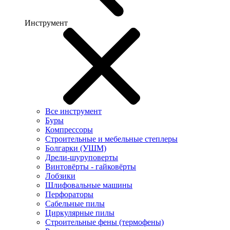
Инструмент
Все инструмент
Буры
Компрессоры
Строительные и мебельные степлеры
Болгарки (УШМ)
Дрели-шуруповерты
Винтовёрты - гайковёрты
Лобзики
Шлифовальные машины
Перфораторы
Сабельные пилы
Циркулярные пилы
Строительные фены (термофены)