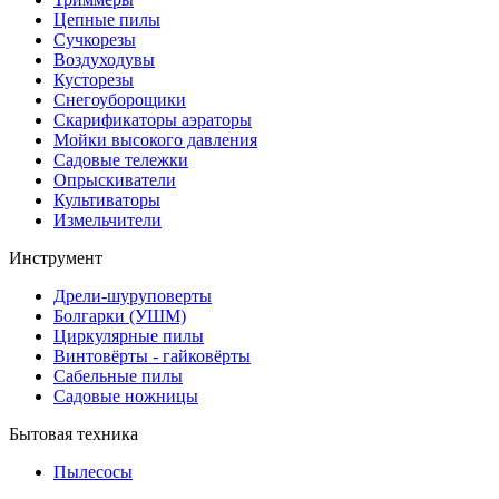
Цепные пилы
Cучкорезы
Воздуходувы
Кусторезы
Снегоуборощики
Скарификаторы аэраторы
Мойки высокого давления
Садовые тележки
Опрыскиватели
Культиваторы
Измельчители
Инструмент
Дрели-шуруповерты
Болгарки (УШМ)
Циркулярные пилы
Винтовёрты - гайковёрты
Сабельные пилы
Садовые ножницы
Бытовая техника
Пылесосы