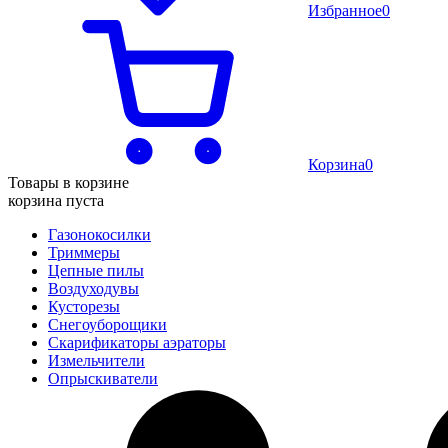
Избранное
0
Корзина
0
Товары в корзине
корзина пуста
Газонокосилки
Триммеры
Цепные пилы
Воздуходувы
Кусторезы
Снегоуборощики
Скарификаторы аэраторы
Измельчители
Опрыскиватели