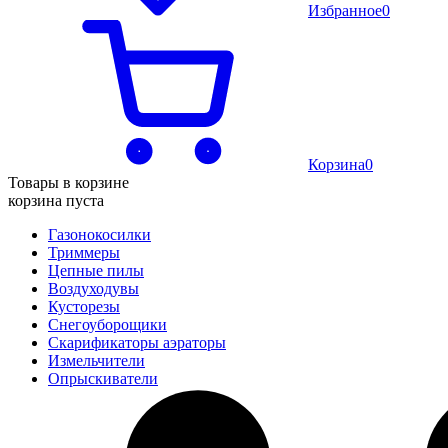
Избранное
0
Корзина
0
Товары в корзине
корзина пуста
Газонокосилки
Триммеры
Цепные пилы
Воздуходувы
Кусторезы
Снегоуборощики
Скарификаторы аэраторы
Измельчители
Опрыскиватели