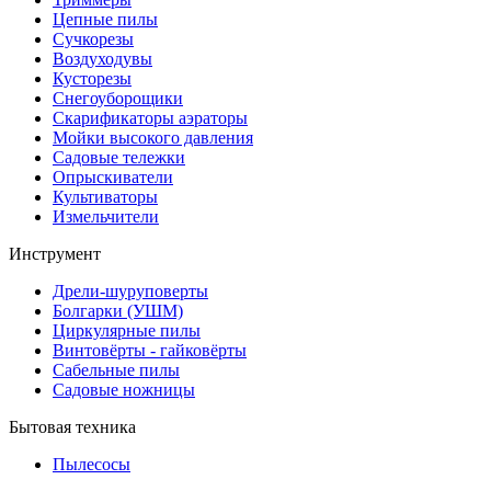
Цепные пилы
Cучкорезы
Воздуходувы
Кусторезы
Снегоуборощики
Скарификаторы аэраторы
Мойки высокого давления
Садовые тележки
Опрыскиватели
Культиваторы
Измельчители
Инструмент
Дрели-шуруповерты
Болгарки (УШМ)
Циркулярные пилы
Винтовёрты - гайковёрты
Сабельные пилы
Садовые ножницы
Бытовая техника
Пылесосы