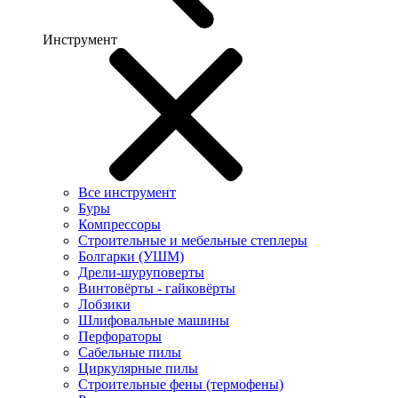
Инструмент
Все инструмент
Буры
Компрессоры
Строительные и мебельные степлеры
Болгарки (УШМ)
Дрели-шуруповерты
Винтовёрты - гайковёрты
Лобзики
Шлифовальные машины
Перфораторы
Сабельные пилы
Циркулярные пилы
Строительные фены (термофены)