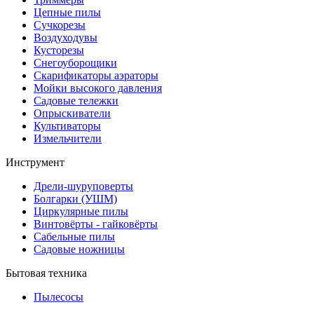
Цепные пилы
Cучкорезы
Воздуходувы
Кусторезы
Снегоуборощики
Скарификаторы аэраторы
Мойки высокого давления
Садовые тележки
Опрыскиватели
Культиваторы
Измельчители
Инструмент
Дрели-шуруповерты
Болгарки (УШМ)
Циркулярные пилы
Винтовёрты - гайковёрты
Сабельные пилы
Садовые ножницы
Бытовая техника
Пылесосы