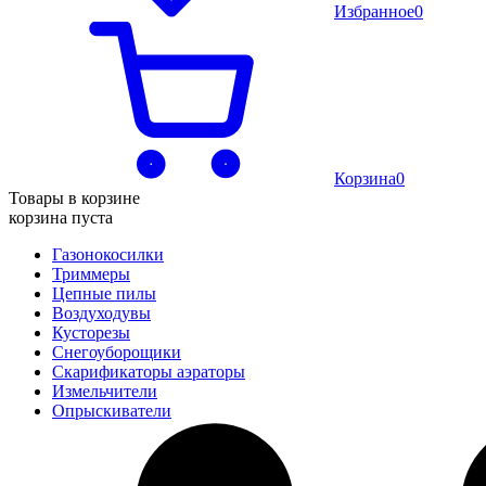
Избранное
0
Корзина
0
Товары в корзине
корзина пуста
Газонокосилки
Триммеры
Цепные пилы
Воздуходувы
Кусторезы
Снегоуборощики
Скарификаторы аэраторы
Измельчители
Опрыскиватели