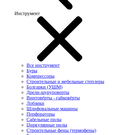
Инструмент
Все инструмент
Буры
Компрессоры
Строительные и мебельные степлеры
Болгарки (УШМ)
Дрели-шуруповерты
Винтовёрты - гайковёрты
Лобзики
Шлифовальные машины
Перфораторы
Сабельные пилы
Циркулярные пилы
Строительные фены (термофены)