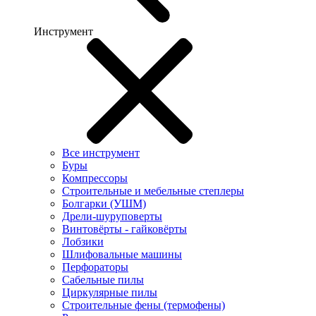
Инструмент
Все инструмент
Буры
Компрессоры
Строительные и мебельные степлеры
Болгарки (УШМ)
Дрели-шуруповерты
Винтовёрты - гайковёрты
Лобзики
Шлифовальные машины
Перфораторы
Сабельные пилы
Циркулярные пилы
Строительные фены (термофены)