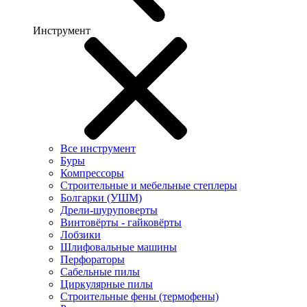
Инструмент
Все инструмент
Буры
Компрессоры
Строительные и мебельные степлеры
Болгарки (УШМ)
Дрели-шуруповерты
Винтовёрты - гайковёрты
Лобзики
Шлифовальные машины
Перфораторы
Сабельные пилы
Циркулярные пилы
Строительные фены (термофены)