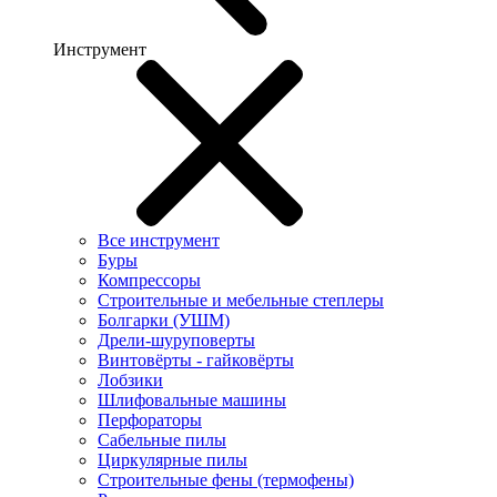
Инструмент
Все инструмент
Буры
Компрессоры
Строительные и мебельные степлеры
Болгарки (УШМ)
Дрели-шуруповерты
Винтовёрты - гайковёрты
Лобзики
Шлифовальные машины
Перфораторы
Сабельные пилы
Циркулярные пилы
Строительные фены (термофены)