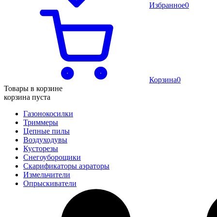
Избранное
0
Корзина
0
Товары в корзине
корзина пуста
Газонокосилки
Триммеры
Цепные пилы
Воздуходувы
Кусторезы
Снегоуборощики
Скарификаторы аэраторы
Измельчители
Опрыскиватели