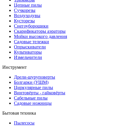
Цепные пилы
Cучкорезы
Воздуходувы
Кусторезы
Снегоуборощики
Скарификаторы аэраторы
Мойки высокого давления
Садовые тележки
Опрыскиватели
Культиваторы
Измельчители
Инструмент
Дрели-шуруповерты
Болгарки (УШМ)
Циркулярные пилы
Винтовёрты - гайковёрты
Сабельные пилы
Садовые ножницы
Бытовая техника
Пылесосы