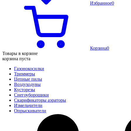
Избранное
0
Корзина
0
Товары в корзине
корзина пуста
Газонокосилки
Триммеры
Цепные пилы
Воздуходувы
Кусторезы
Снегоуборощики
Скарификаторы аэраторы
Измельчители
Опрыскиватели