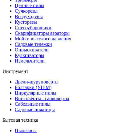
Цепные пилы
Cучкорезы
Воздуходувы
Кусторезы
Снегоуборощики
Скарификаторы аэраторы
Мойки высокого давления
Садовые тележки
Опрыскиватели
Культиваторы
Измельчители
Инструмент
Дрели-шуруповерты
Болгарки (УШМ)
Циркулярные пилы
Винтовёрты - гайковёрты
Сабельные пилы
Садовые ножницы
Бытовая техника
Пылесосы