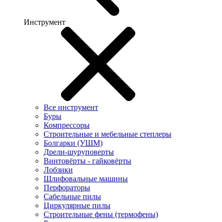
Инструмент
Все инструмент
Буры
Компрессоры
Строительные и мебельные степлеры
Болгарки (УШМ)
Дрели-шуруповерты
Винтовёрты - гайковёрты
Лобзики
Шлифовальные машины
Перфораторы
Сабельные пилы
Циркулярные пилы
Строительные фены (термофены)